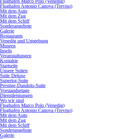
Flughafen Marco Polo (Venedig)
Flughafen Antonio Canova (Treviso)
Mit dem Auto
Mit dem Zug
Mit dem Schiff
Sonderangebote
Galerie
Restaurants
Venedig und Umgebung
Museen
Inseln
Veranstaltungen
Kontakte
Startseite
Unsere Suiten
Suite Deluxe
Superior-Suite
Prestige-Dandolo-Suite
Vorstandsetage
Dienstleistungen
Wo wir sind
Flughafen Marco Polo (Venedig)
Flughafen Antonio Canova (Treviso)
Mit dem Auto
Mit dem Zug
Mit dem Schiff
Sonderangebote
Galerie