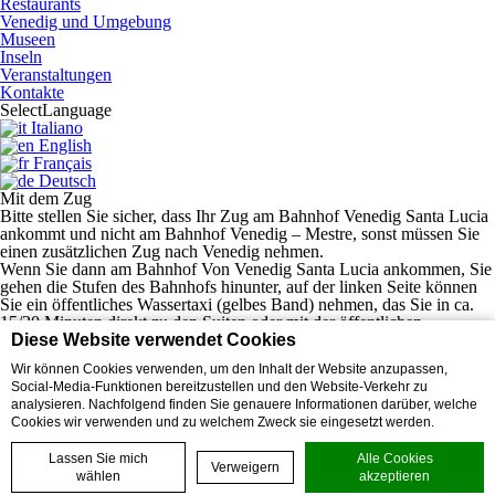
Restaurants
Venedig und Umgebung
Museen
Inseln
Veranstaltungen
Kontakte
Select
Language
Italiano
English
Français
Deutsch
Mit dem Zug
Bitte stellen Sie sicher, dass Ihr Zug am Bahnhof Venedig Santa Lucia
ankommt und nicht am Bahnhof Venedig – Mestre, sonst müssen Sie
einen zusätzlichen Zug nach Venedig nehmen.
Wenn Sie dann am Bahnhof Von Venedig Santa Lucia ankommen, Sie
gehen die Stufen des Bahnhofs hinunter, auf der linken Seite können
Sie ein öffentliches Wassertaxi (gelbes Band) nehmen, das Sie in ca.
15/20 Minuten direkt zu den Suiten oder mit der öffentlichen
Vaporetto-Linie 2 (nur Sommersaison) oder linie 1 (das ganze Jahr
Diese Website verwendet Cookies
über) in Richtung Rialto – San Marco bringt, die Sie in etwa 35
Wir können Cookies verwenden, um den Inhalt der Website anzupassen,
Minuten zur Haltestelle San Marco Vallaresso bringt und von wo aus
Social-Media-Funktionen bereitzustellen und den Website-Verkehr zu
Sie 10 Minuten zu Fuß weiterfahren.
analysieren. Nachfolgend finden Sie genauere Informationen darüber, welche
Kontakte
Cookies wir verwenden und zu welchem Zweck sie eingesetzt werden.
Die Cà Dell’Arte Kollektion
Privatsphäre
Lassen Sie mich
Alle Cookies
Cookie-Richtlinie
Verweigern
wählen
akzeptieren
Credits